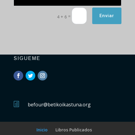
Enviar
=
4 + 6
SIGUEME
h
befour@betikoikastuna.org
Inicio
Libros Publicados